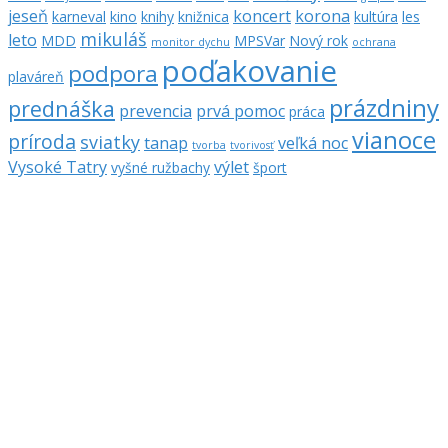
jeseň
koncert
korona
karneval
kino
knihy
knižnica
kultúra
les
mikuláš
leto
MDD
MPSVar
Nový rok
monitor dychu
ochrana
poďakovanie
podpora
plaváreň
prázdniny
prednáška
prevencia
prvá pomoc
práca
vianoce
príroda
sviatky
tanap
veľká noc
tvorba
tvorivosť
Vysoké Tatry
výlet
vyšné ružbachy
šport