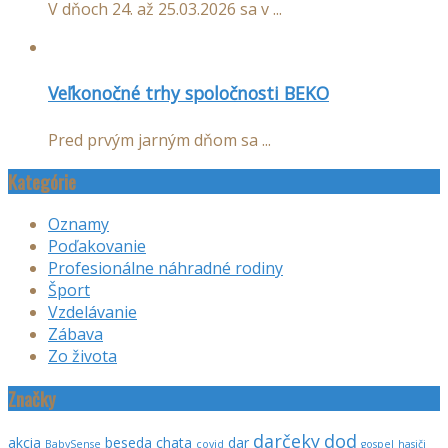
V dňoch 24. až 25.03.2026 sa v ...
Veľkonočné trhy spoločnosti BEKO
Pred prvým jarným dňom sa ...
Kategórie
Oznamy
Poďakovanie
Profesionálne náhradné rodiny
Šport
Vzdelávanie
Zábava
Zo života
Značky
darčeky
dod
akcia
beseda
chata
dar
BabySense
covid
gospel
hasiči