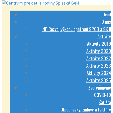
Úvod
O nás
NP Rozvoj výkonu opatrení SPOD a SK II
Aktivity
Aktivity 2019
Aktivity 2020
Aktivity 2022
Aktivity 2023
Aktivity 2024
Aktivity 2025
Zverejňujeme
COVID-19
Kariéra
Objednávky, zmluvy a faktúry