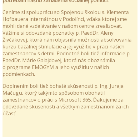
potrebám nášho zariadenia sociálnej pomoci.
Ceníme si spoluprácu so Spojenou školou s. Klementa
Hofbauera internátnou v Podolínci, vďaka ktorej sme
mohli dané vzdelávanie v našom centre zrealizovať.
Vážime si odovzdané poznatky p. PaedDr. Aleny
Živčákovej, ktorá nám objasnila možnosti absolvovania
kurzu bazálnej stimulácie a jej využitie v práci našich
zamestnancov s deťmi. Podnetné boli tiež informácie p.
PaedDr. Márie Galajdovej, ktorá nás oboznámila
o programe EMOGYM a jeho využitiu v našich
podmienkach.
Doplnením boli tiež bohaté skúsenosti p. Ing. Juraja
Mačugu, ktorý takýmto spôsobom obohatil
zamestnancov o práci s Microsoft 365. Ďakujeme za
odovzdané skúsenosti a všetkým zamestnanom za ich
účasť.