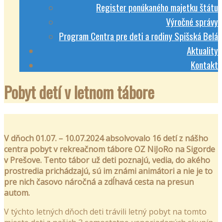
Register ponúkaného majetku štátu
Výročné správy
Program Centra pre deti a rodiny Spišská Belá
Aktuality
Kontakt
Pobyt detí v letnom tábore
V dňoch 01.07. – 10.07.2024 absolvovalo 16 detí z nášho
centra pobyt v rekreačnom tábore OZ NiJoRo na Sigorde
v Prešove. Tento tábor už deti poznajú, vedia, do akého
prostredia prichádzajú, sú im známi animátori a nie je to
pre nich časovo náročná a zdĺhavá cesta na presun
autom.
V týchto letných dňoch deti trávili letný pobyt na tomto