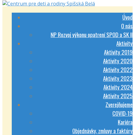
Úvod
O nás
NP Rozvoj výkonu opatrení SPOD a SK II
Aktivity
Aktivity 2019
Aktivity 2020
Aktivity 2022
Aktivity 2023
Aktivity 2024
Aktivity 2025
Zverejňujeme
COVID-19
Kariéra
Objednávky, zmluvy a faktúry