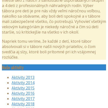
mieste deti z našich 3 samostatne usporiadaných skupín
a 4 deti z profesionálnych náhradných rodín. Výber
tábora pre deti je pre nás vždy veľmi náročnou voľbou,
nakoľko sa obávame, aby boli deti spokojné a v tábore
mali zabezpečené všetko, čo potrebujú. Vyhovieť všetkým
vekovým kategóriám je niekedy náročné a čím sú deti
staršie, sú kritickejšie na všetko v ich okolí.
Napriek tomu veríme, že každé z detí, ktoré tábor
absolvovali si v tábore našli nových priateľov, o čom
svedčia aj slzy, ktoré boli prítomné pri ich vzájomnej
rozlúčke.
Naše aktivity
Aktivity 2013
Aktivity 2014
Aktivity 2015
Aktivity 2016
Aktivity 2017
Aktivity 2018