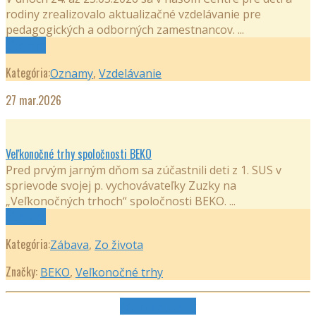
rodiny zrealizovalo aktualizačné vzdelávanie pre
pedagogických a odborných zamestnancov. ...
Čítaj viac
Kategória:
Oznamy
,
Vzdelávanie
27
mar.2026
Veľkonočné trhy spoločnosti BEKO
Pred prvým jarným dňom sa zúčastnili deti z 1. SUS v
sprievode svojej p. vychovávateľky Zuzky na
„Veľkonočných trhoch“ spoločnosti BEKO. ...
Čítaj viac
Kategória:
Zábava
,
Zo života
Značky:
BEKO
,
Veľkonočné trhy
Zobraziť aktuality