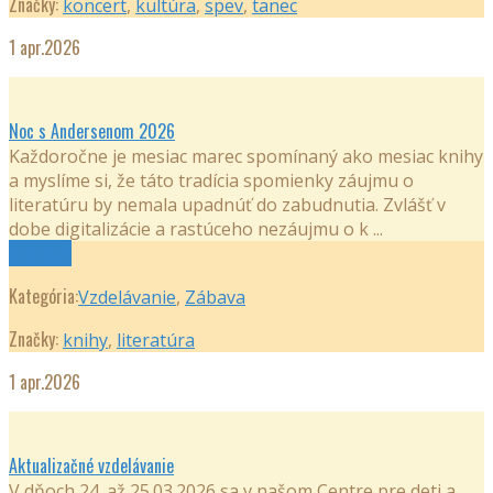
Značky:
koncert
,
kultúra
,
spev
,
tanec
1
apr.2026
Noc s Andersenom 2026
Každoročne je mesiac marec spomínaný ako mesiac knihy
a myslíme si, že táto tradícia spomienky záujmu o
literatúru by nemala upadnúť do zabudnutia. Zvlášť v
dobe digitalizácie a rastúceho nezáujmu o k ...
Čítaj viac
Kategória:
Vzdelávanie
,
Zábava
Značky:
knihy
,
literatúra
1
apr.2026
Aktualizačné vzdelávanie
V dňoch 24. až 25.03.2026 sa v našom Centre pre deti a