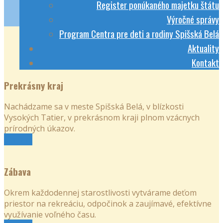
Register ponúkaného majetku štátu
Výročné správy
Program Centra pre deti a rodiny Spišská Belá
Aktuality
Kontakt
Prekrásny kraj
Nachádzame sa v meste Spišská Belá, v blízkosti
Vysokých Tatier, v prekrásnom kraji plnom vzácnych
prírodných úkazov.
Čítaj viac
Zábava
Okrem každodennej starostlivosti vytvárame deťom
priestor na rekreáciu, odpočinok a zaujímavé, efektívne
využívanie voľného času.